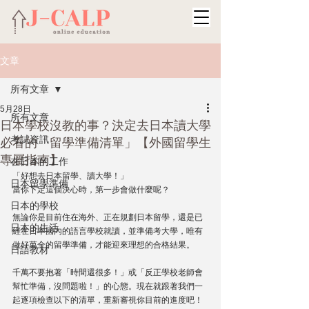
文章
所有文章
5月28日
所有文章
日本學校沒教的事？決定去日本讀大學
考試資訊
必看的「留學準備清單」【外國留學生
專屬指南】
在日本的工作
「好想去日本留學、讀大學！」
日本留學準備
當你下定這個決心時，第一步會做什麼呢？
日本的學校
無論你是目前住在海外、正在規劃日本留學，還是已
日本的生活
經在日本國內的語言學校就讀，並準備考大學，唯有
做好萬全的留學準備，才能迎來理想的合格結果。
日語教材
千萬不要抱著「時間還很多！」或「反正學校老師會
幫忙準備，沒問題啦！」的心態。現在就跟著我們一
起逐項檢查以下的清單，重新審視你目前的進度吧！