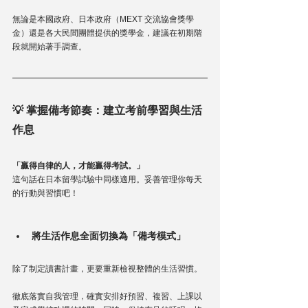
無論是本國政府、日本政府（MEXT 交流協會獎學
金）還是各大民間團體提供的獎學金，建議在初期階
段就開始著手調查。
💡 掌握備考節奏：建立考前學習與生活
作息
「贏得自律的人，才能贏得考試。」
這句話在日本留學試驗中同樣適用。妥善管理你每天
的行動與習慣吧！
將生活作息全面切換為「備考模式」
除了制定讀書計畫，更要重新檢視整體的生活習慣。
徹底落實自我管理，確實安排好預習、複習、上課以