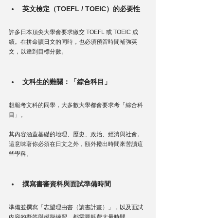
英文檢定（TOEFL / TOEIC）的必要性
許多日本頂尖大學會要求繳交 TOEFL 或 TOEIC 成
績。在拼命讀日文的同時，也必須預留時間補強英
文，以達到目標分數。
文科生的難關：「綜合科目」
想報考文科的同學，大多數大學都會要求考「綜合科
目」。
其內容涵蓋基礎的地理、歷史、政治、經濟與社會。
這意味著你必須在日文之外，額外撥出時間來苦讀這
些學科。
撰寫書審資料與面試準備時間
準備並撰寫「志望理由書（讀書計畫）」，以及面試
內容的擬答與模擬練習，都需要耗費大量時間。