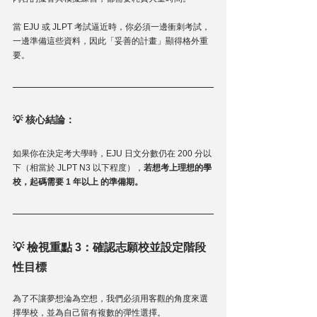
當 EJU 或 JLPT 考試逼近時，你必須一邊衝刺考試，
一邊準備這些資料，因此「妥善的計畫」顯得格外重
要。
💡 
核心結論
：
如果你在決定考大學時，EJU 日文分數仍在 200 分以
下（相當於 JLPT N3 以下程度），
若想考上理想的學
校，起碼需要 1 年以上 的準備期。
💡 檢視重點 3：確認志願校並設定階段
性目標
為了不讓夢想淪為空想，我們必須用客觀的角度來選
擇學校，並為自己留有複數的彈性選擇。