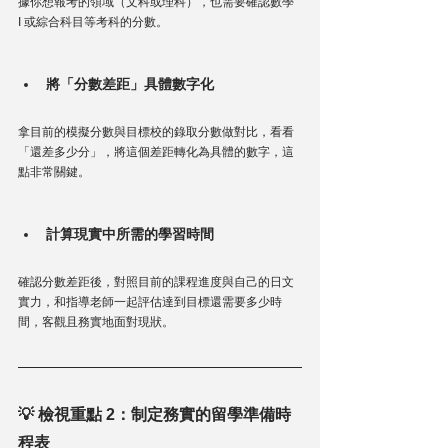
據你想報考的領域（文科或理科），也需要確認數學 
I 或綜合科目等考科的分數。
將「分數差距」具體數字化
拿目前的模擬分數與目標校的錄取分數做對比，看看
「還差多少分」，將這個差距轉化為具體的數字，這
點非常關鍵。
計算現實中所需的學習時間
確認分數差距後，對照目前的課程進度與自己的日文
實力，和指導老師一起評估達到目標還需要多少時
間，客觀且務實地面對現狀。
💡 檢視重點 2：制定務實的留學準備時
程表