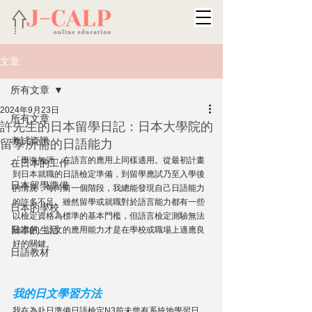
文章
所有文章
2024年9月23日
所有文章
許先生的日本留學日記：日本大學院的
考試資訊
留學所需的日語能力
「
學海無涯」在語言的應用上同樣適用。從最初計畫
在日本的工作
到日本就職的日語檢定準備，到留學應試乃至入學後
日本留學準備
的情況，每向前一個階段，我總能發現自己日語能力
的許多不足。雖然留學或就職對於語言能力都有一些
日本的學校
以檢定資格為標準的基本門檻，但語言檢定測驗無法
日本的生活
驗證的、語文的應用能力才是在學校或職場上適應良
好的關鍵。 
日語教材
我的日文學習方法
我在為赴日準備日語檢定N3前未曾有系統地學習日