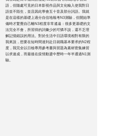
語，但隨處可見的日本影視作品與文化輸入使我對日
語並不陌生，並且因此學會五十音及部分詞語。我就
是在這樣的基礎上過分自信地報考N3測驗，但開始準
備時才驚覺自己離N3程度非常遙遠：很多更基礎的文
法完全不會，所習得的詞彙少的可憐不說，還不乏理
解記憶錯誤的用法。對於生活中日語環境相對有限的
我來說，想要在短時間達到赴日就職基本要求的N2程
度，我完全以日檢專用參考書與習題為素材密集練習
以求速成，而最後在疫情動盪中歷時一年半通過N1測
驗。 