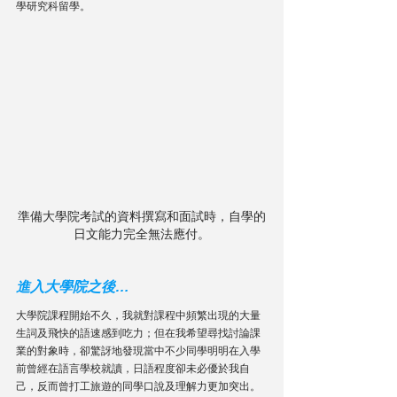
學研究科留學。 
準備大學院考試的資料撰寫和面試時，自學的
日文能力完全無法應付。
進入大學院之後…
大學院課程開始不久，我就對課程中頻繁出現的大量
生詞及飛快的語速感到吃力；但在我希望尋找討論課
業的對象時，卻驚訝地發現當中不少同學明明在入學
前曾經在語言學校就讀，日語程度卻未必優於我自
己，反而曾打工旅遊的同學口說及理解力更加突出。