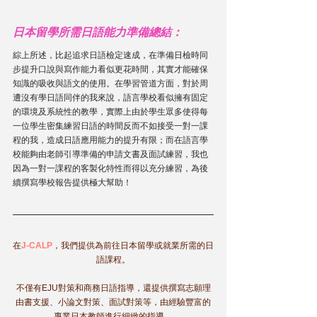
日本留學所需日語能力準備總結：
綜上所述，比起追求日語檢定速成，在準備日檢時同
步提升口說與寫作能力看似更花時間，其實才能確保
知識的吸收與語文的使用。在學習管道方面，對於周
遭沒有學日語同伴的我來說，語言學校看似擁有固定
的環境及系統性的教學，實際上由於學生眾多使得每
一位學生密集練習日語的時間反而不如接受一對一課
程的我，造成日語應用能力的提升有限；而在語言學
校能夠由老師引導準備的申請文書及面試練習，我也
因為一對一課程的客製化特性而得以充分練習，為後
續撰寫學校報告提供極大幫助！
在
J-CALP
，我們提供為前往日本留學或就業所需的日
語課程。
不僅有EJU對策和商務日語指導，還提供撰寫志願理
由書支援、小論文對策、面試對策等，由經驗豐富的
專業日本教師進行細緻的指導。