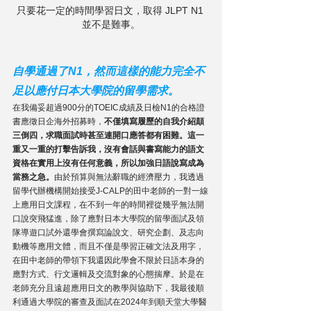
只要花一定的時間學習日文，取得 JLPT N1 
並不是難事。
自學通過了N1，然而這樣的能力完全不
足以應付日本大學院的留學需求。
在我備妥超過900分的TOEIC成績及日檢N1的合格證
書應徵日企海外招募時，
不僅填寫履歷的自我介紹顛
三倒四，求職面試時甚至連開口應答都有困難。這一
重又一重的打擊告訴我，沒有會話與書寫能力的語文
資格在實用上沒有任何意義，所以加強日語說寫成為
當務之急。
由於預算與無法辭職的經濟壓力，我透過
留學代辦機構開始接受J-CALP的田中老師的一對一線
上應用日文課程，在不到一年的時間裡從幾乎無法開
口說突飛猛進，除了應對日本大學院的留學面試及領
隊導遊口試外還學會撰寫論說文、研究企劃、及志向
動機等應用文體，而且不僅是學習正確文法及用字，
在田中老師的帶領下我還因此學會不限於日語本身的
應對方式、行文邏輯及交流對象的心態揣摩。於是在
老師充分且遠超應用日文的教學與協助下，我最後順
利通過大學院的審查及面試在2024年到順天堂大學醫