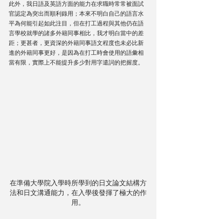
此外，我日語及英語方面的能力在求職時常常被面試
官認定為突出而順利錄用；本來不明白自己的語言水
平為何能引起如此注目，但在打工過程與其他仍在語
言學校就學的諸多外籍同事相比，我才明白當中的差
距；更甚者，更資深的外籍同事語文程度也未必比新
進的外籍同事更好，是因為在打工時會使用的語彙相
當有限，實際上不能提升多少對用字遣詞的把握度。 
在準備大學院入學時所學到的日文論文結構方
法和日文溝通能力，在入學後發揮了極大的作
用。