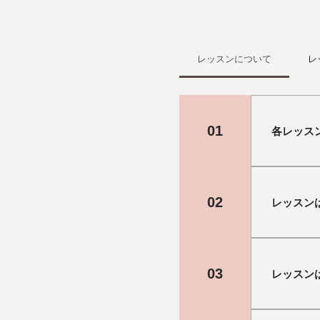
レッスンについて
レ
01
各レッス
J-CALPの
シングルレ
02
レッスン
ケージをご
習者さま一
い。 ※パ
レッスンの
めご了承く
にレッスン
03
レッスン
ます。 ラ
ンクからご
J-CALPで