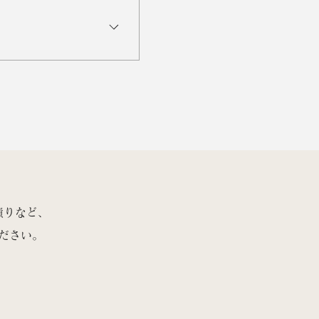
難しいため、美術の技術指導は
自身で学校や先生を探してい
、技術よりも感性や表現力、
も伸ばすことができると考え
表現力が足りなければ、その
は、学習者さまの感性や表現力
に必要なポートフォリオのプ
マインドセット、フォローま
積りなど、
ださい。