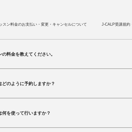
ッスン料金のお支払い・変更・キャンセルについて
J-CALP受講規
ンの料金を教えてください。
レッスン料金の詳細は、以下のリンクよりご確認いただけます。 ⇩ https://www.j-calp.
ッスン：1回ごとのレッスン料金です。 ・パッケージレッスン：J-CALPでは
はどのように予約しますか？
用意しております。8回以上のパッケージは、シングルレッスンよりもお得に
人ひとりの目的に合わせたカスタムパッケージの作成も可能です。どうぞお
ッケージレッスンは、ご購入から1年以内にご利用ください。1年を超えると
予約方法は、「固定予約」と「ランダム予約」の2種類からお選びいただけま
ださい。
を予約する方法です。パッケージレッスンをご購入の場合、ご契約のレッス
は何を使って行いますか？
ンダム予約：レッスン開始の24時間前まで、お好きな時間を自由に選択できます
予約ください。ただし、すでに他の学習者の方の予約が入っている時間はお
は、Google Meet や Google Classroom など、すべてGoogleのシス