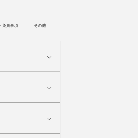
約・免責事項
その他
com/lesson-prices ・
、8回・16回のレッスンパッ
受講いただけます。また、学
気軽にお問い合わせくださ
無効となりますので、あらかじ
す。 固定予約：決まった時間
ン回数分を優先的に確保でき
。J-CALPのレッスン予約リ
選びいただけません。
テムを使用しております。 レッスン受講