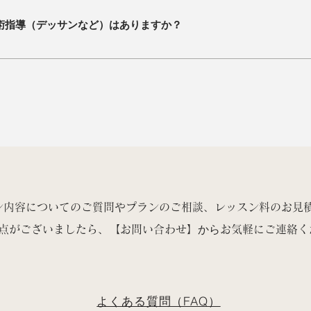
使いの環境でGoogleのサービスが利用可能か、事前にご確認ください。
術指導（デッサンなど）はありますか？
-CALPはオンライン教育という特性上、正確な描写技術を身につけることが
ろ行っておりません。 そのため、美術の技術指導が必要な方は学習者さまご
になります。 日本のほとんどの美術系の専門学校や大学は、志望者に対して
確に表現できる日本語力を要求します。なぜなら、技術は入学後にいくらで
。 一方で、いくら素晴らしい感性や表現力を持っていたとしても、日本語の
的に伝える効果が半減してしまいます。 J-CALPの【芸術系】進学クラスで
け的確に表現するための美術に特化した日本語教育を行います。また、受験
ションに特化した日本語教育やポートフォリオ制作にあたっての計画立案、
導担当講師が行います。
ン内容についてのご質問やプランのご相談、
レッスン料のお見
から
点がございましたら、【お問い合わせ】
お気軽にご連絡く
よくある質問（FAQ）