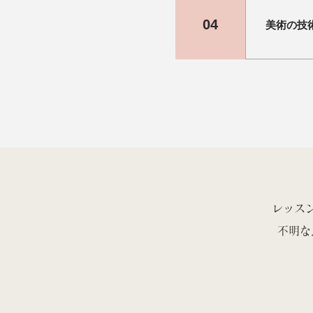
の際は、お
04
美術の技
いいえ、J
現在のとこ
ただくこと
それらを正
るからです
作品を魅力
をできるだ
レゼンテー
でを美術指
レッス
不明な