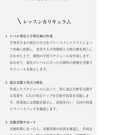
レッスンカリキュラム
レベル判定と学習計画の作成
学習者さまの現在の学力をプレースメントテストによっ
て的確に把握し、希望する学習期間と合格目標を照らし
合わせた上で、個別の学習スケジュールを作成します。
あわせて、現在のレベルに合った目標校の候補や受験ス
ケジュールを提示します。
弱点克服と得点力強化
作成したスケジュールに沿って、特に弱点分野を克服す
る授業や、EJUの得点アップを目指す授業を実施しま
す。授業後には課題を提示し、添削を行い、次回の授業
でフィードバックを徹底します。
出願書類サポート
出願時期になったら、出願書類の内容を確認し、作成を