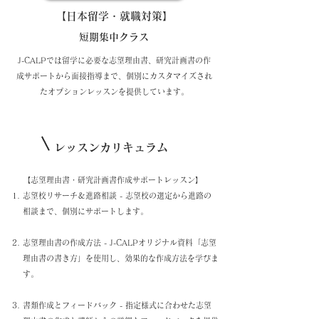
【日本留学・就職対策】
短期集中クラス
​J-CALPでは留学に必要な志望理由書、研究計画書の作
成サポートから面接指導まで、個別にカスタマイズされ
たオプションレッスンを提供しています。
レッスンカリキュラム
​
【志望理由書・研究計画書作成サポートレッスン】
志望校リサーチ＆進路相談 - 志望校の選定から進路の
相談まで、個別にサポートします。
志望理由書の作成方法 - J-CALPオリジナル資料「志望
理由書の書き方」を使用し、効果的な作成方法を学びま
す。
書類作成とフィードバック - 指定様式に合わせた志望