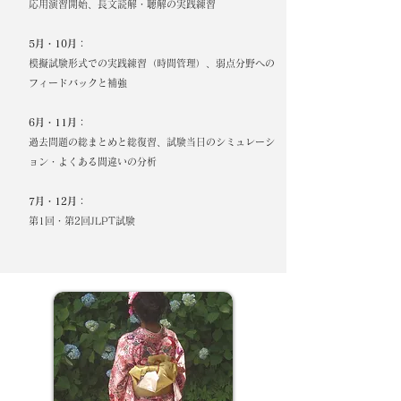
応用演習開始、長文読解・聴解の実践練習
5月・10月：
模擬試験形式での実践練習（時間管理）、弱点分野への
フィードバックと補強
6月・11月：
過去問題の総まとめと総復習、試験当日のシミュレーシ
ョン・よくある間違いの分析
7月・12月：
第1回・第2回JLPT試験