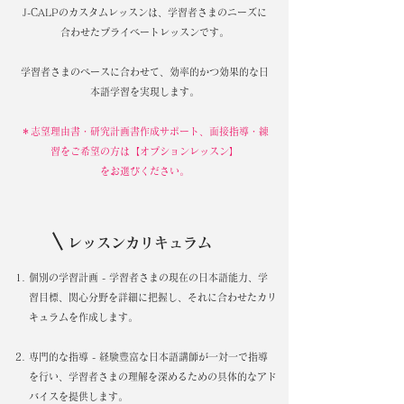
​J-CALPのカスタムレッスンは、学習者さまのニーズに
合わせたプライベートレッスンです。
学習者さまのペースに合わせて、効率的かつ効果的な日
本語学習を実現します。
＊志望理由書・研究計画書作成サポート、面接指導・練
習をご希望の方は【オプションレッスン】
をお選びください。
レッスンカリキュラム
​個別の学習計画 - 学習者さまの現在の日本語能力、学
習目標、関心分野を詳細に把握し、それに合わせたカリ
キュラムを作成します。
専門的な指導 - 経験豊富な日本語講師が一対一で指導
を行い、学習者さまの理解を深めるための具体的なアド
バイスを提供します。