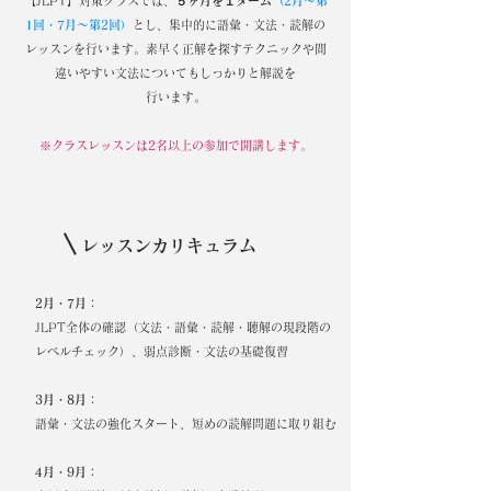
​【​JLPT】対策クラスでは、
５ヶ月を１ターム
（2月〜第
1回・7月〜第2回）
とし、集中的に語彙・文法・読解の
レッスンを行います。素早く正解を探すテクニックや間
違いやすい文法についてもしっかりと解説を
行います。
※クラスレッスンは2名以上の参加で開講します。
レッスンカリキュラム
2月・7月：
JLPT全体の確認（文法・語彙・読解・聴解の現段階の
レベルチェック）、弱点診断・文法の基礎復習
3月・8月：
語彙・文法の強化スタート、短めの読解問題に取り組む
4月・9月：