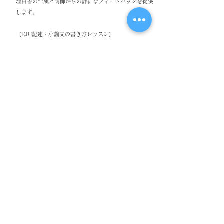
理由書の作成と講師からの詳細なフィードバックを提供
します。
【EJU記述・小論文の書き方レッスン】
記述と小論文の基本 - J-CALPオリジナル「EJU記述ノ
ート」「小論文の書き方と構成」を用いた指導を行いま
す。
作文とフィードバック - 実際に文章を作成し、講師が
具体的なアドバイスを行います。
【面接指導】
面接の基本を身につける - 「面接のコツ」と「面接リ
スト」を使用し、面接でのマナーやルールを学びます。
実践的なロールプレイ - 講師とのロールプレイを通し
て、自然な会話を目指します。