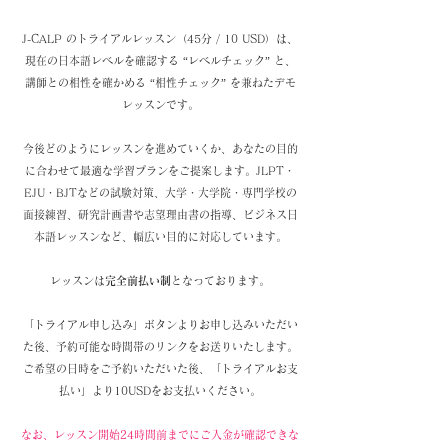
J-CALP のトライアルレッスン（45分 / 10 USD）は、
現在の日本語レベルを確認する “レベルチェック” と、
講師との相性を確かめる “相性チェック” を兼ねたデモ
レッスンです。
今後どのようにレッスンを進めていくか、あなたの目的
に合わせて最適な学習プランをご提案します。JLPT・
EJU・BJTなどの試験対策、大学・大学院・専門学校の
面接練習、研究計画書や志望理由書の指導、ビジネス日
本語レッスンなど、幅広い目的に対応しています。
レッスンは
完全前払い制
となっております。
「トライアル申し込み」ボタンよりお申し込みいただい
た後、予約可能な時間帯のリンクをお送りいたします。
ご希望の日時をご予約いただいた後、「トライアルお支
払い」より10USDをお支払いください。
なお、レッスン開始24時間前までにご入金が確認できな